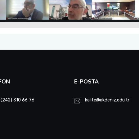
FON
E-POSTA
 (242) 310 66 76
kalite@akdeniz.edu.tr