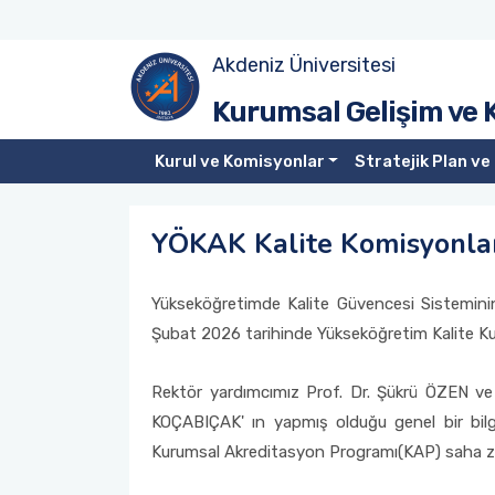
Akdeniz Üniversitesi
Kurumsal Gelişim ve Kalite Organizasyonu
Üniversite Kalite Komisyonu Üyeleri
Liderlik, Yönetişim ve Kalite
Misyon-Vizyon- Stratejik Amaç ve Hedefler
Akreditasyon Nedir?
Kalite Yönetim Sistemi Belgeleri
Kurumsal Gelişim ve 
Kalite Komisyonu
Kalite Alt Komisyonları
Eğitim ve Öğretim
Performans Göstergeleri
Kurumsal Akreditasyon Değerlendirme Raporları
Doküman Odası
Kurul ve Komisyonlar
Stratejik Plan ve 
Araştırma ve Geliştirme
Toplantı Tutanakları
Danışma Kurulları
Üniversite Politikaları
YÖKAK Kurumsal Değerlendirme
Mevzuatlar
YÖKAK Kalite Komisyonları
Toplumsal Katkı
Birim Kalite Komisyonları
Kurumsal Gelişim ve Kalite Koordinatörlüğü
Stratejik Planlar
Akreditasyon Belgeleri
Akdeniz KYS
Yükseköğretimde Kalite Güvencesi Sisteminin
İdare Faaliyet Raporları
Birim İç Değerlendirme Raporları (BİDR)
Şubat 2026 tarihinde Yükseköğretim Kalite Kur
Rektör yardımcımız Prof. Dr. Şükrü ÖZEN ve 
KOÇABIÇAK' ın yapmış olduğu genel bir bilg
Kurumsal Akreditasyon Programı(KAP) saha ziy