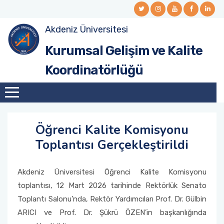
Akdeniz Üniversitesi
Kurumsal Gelişim ve Kalite Organizasyonu
Üniversite Kalite Komisyonu Üyeleri
Liderlik, Yönetişim ve Kalite
Misyon-Vizyon- Stratejik Amaç ve Hedefler
Akreditasyon Nedir?
Kalite Yönetim Sistemi Belgeleri
Kurumsal Gelişim ve Kalite
Kalite Komisyonu
Kalite Alt Komisyonları
Eğitim ve Öğretim
Performans Göstergeleri
Kurumsal Akreditasyon Değerlendirme
Doküman Odası
Koordinatörlüğü
Raporları
Araştırma ve Geliştirme
Toplantı Tutanakları
Danışma Kurulları
Üniversite Politikaları
Mevzuatlar
YÖKAK Kurumsal Değerlendirme
Toplumsal Katkı
Birim Kalite Komisyonları
Kurumsal Gelişim ve Kalite Koordinatörlüğü
Stratejik Planlar
Akdeniz KYS
Öğrenci Kalite Komisyonu
Akreditasyon Belgeleri
İdare Faaliyet Raporları
Toplantısı Gerçekleştirildi
Birim İç Değerlendirme Raporları (BİDR)
Akdeniz Üniversitesi Öğrenci Kalite Komisyonu
toplantısı, 12 Mart 2026 tarihinde Rektörlük Senato
Toplantı Salonu’nda, Rektör Yardımcıları Prof. Dr. Gülbin
ARICI ve Prof. Dr. Şükrü ÖZEN’in başkanlığında