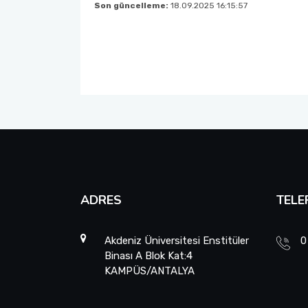
Son güncelleme:
18.09.2025 16:15:57
ADRES
TELE
Akdeniz Üniversitesi Enstitüler
0
Binası A Blok Kat:4
KAMPÜS/ANTALYA