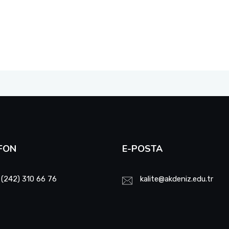
FON
E-POSTA
 (242) 310 66 76
kalite@akdeniz.edu.tr