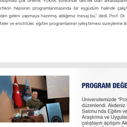
ığın oluşması çok önemli. YÖKAK sürecinde destek olan arkadaşla
iyetlerin hepsinin programlanmasında bir eşgüdüm halinde çalışt
inden geleni yapmaya hazırmış aldığımız mesaj bu.” dedi. Prof. D
ler ve enstitüler, eğitim programlarının iyileştirmesi süreçlerine ili