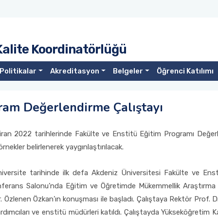
Kalite Koordinatörlüğü
Politikalar
Akreditasyon
Belgeler
Öğrenci Katılımı
ram Değerlendirme Çalıştayı
iran 2022 tarihlerinde Fakülte ve Enstitü Eğitim Programı Değerl
örnekler belirlenerek yaygınlaştırılacak.
niversite tarihinde ilk defa Akdeniz Üniversitesi Fakülte ve En
onferans Salonu’nda Eğitim ve Öğretimde Mükemmellik Araştırm
. Özlenen Özkan’ın konuşması ile başladı. Çalıştaya Rektör Prof. Dr.
rdımcıları ve enstitü müdürleri katıldı. Çalıştayda Yükseköğretim K