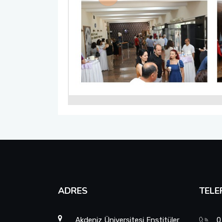
Previous
ADRES
TELE
Akdeniz Üniversitesi Enstitüler
0