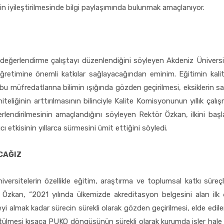
in iyileştirilmesinde bilgi paylaşımında bulunmak amaçlanıyor.
 değerlendirme çalıştayı düzenlendiğini söyleyen Akdeniz Ünivers
ğretimine önemli katkılar sağlayacağından eminim. Eğitimin kalit
u müfredatlarına bilimin ışığında gözden geçirilmesi, eksiklerin sap
niteliğinin arttırılmasının bilinciyle Kalite Komisyonunun yıllık çal
rlendirilmesinin amaçlandığını söyleyen Rektör Özkan, ilkini başla
cı etkisinin yıllarca sürmesini ümit ettiğini söyledi.
CAĞIZ
rsitelerin özellikle eğitim, araştırma ve toplumsal katkı süreçler
zkan, “2021 yılında ülkemizde akreditasyon belgesini alan ilk 6
yi almak kadar sürecin sürekli olarak gözden geçirilmesi, elde edilen 
ülmesi kısaca PUKO döngüsünün sürekli olarak kurumda işler hale g