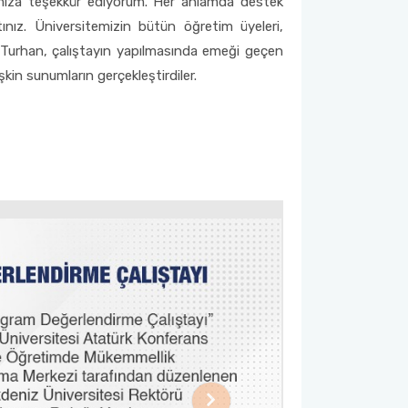
rımıza teşekkür ediyorum. Her anlamda destek
ınız. Üniversitemizin bütün öğretim üyeleri,
r. Turhan, çalıştayın yapılmasında emeği geçen
şkin sunumların gerçekleştirdiler.