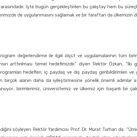
 arasındadır. İşte bugün gerçekleştirilen bu çalıştay hem bu süreçl
mlerimizde de uygulanmasını sağlamak ve bir taraftan da ülkemizin d
ram değerlendirme ile ilgili ölçüt ve uygulamalarının tüm biriml
ın arttırılması temel hedefimizdir.” diyen Rektör Özkan, “İki
gramları hedefleri, iç paydaş ve dış paydaş geribildirimleri ve ge
an birçok alanın daha da iyileştirmesine yönelik önemli adımlar at
yor; birimlerimiz, üniversitemiz ve ülkemiz için başarılı bir çal
ndiğini söyleyen Rektör Yardımcısı Prof. Dr. Murat Turhan da “Ümi