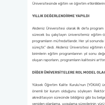
Üniversitesinde eğitim ve öğretim etkinliklerin
YILLIK DEĞERLENDİRME YAPILDI
Akdeniz Üniversitesi olarak ilk defa program
sürecek bu çalıştayın üniversitemiz eğitim-ö
programların müfredatlarıdır. Her yıl sonunda b
süreçtir.” dedi. Akdeniz Üniversitesi eğitimin 
birimlerin eğitim programlarının yıl sonu değe
oluşan raporların, programların kalitesini arttırı
DİĞER ÜNİVERSİTELERE ROL MODEL OLA
Yüksek Öğretim Kalite Kurulu’nun (YÖKAK) ünive
önemli bir kurum olduğunu söyleyen Rektör Ö
akreditasyon sürecinde bildiğiniz gibi bu belge
yeniden planlama, uygulama süreçlerinin yürüt