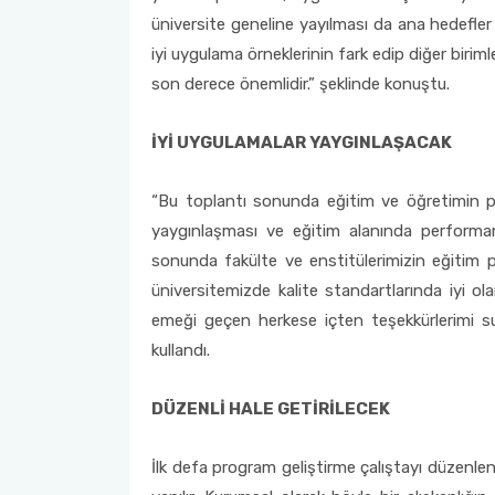
üniversite geneline yayılması da ana hedefler
iyi uygulama örneklerinin fark edip diğer biri
son derece önemlidir.” şeklinde konuştu.
İYİ UYGULAMALAR YAYGINLAŞACAK
“Bu toplantı sonunda eğitim ve öğretimin prog
yaygınlaşması ve eğitim alanında performans
sonunda fakülte ve enstitülerimizin eğitim pro
üniversitemizde kalite standartlarında iyi ol
emeği geçen herkese içten teşekkürlerimi sunu
kullandı.
DÜZENLİ HALE GETİRİLECEK
İlk defa program geliştirme çalıştayı düzenle