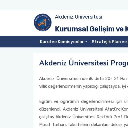
Akdeniz Üniversitesi
Kurumsal Gelişim ve Kalite Organizasyonu
Üniversite Kalite Komisyonu Üyeleri
Liderlik, Yönetişim ve Kalite
Misyon-Vizyon- Stratejik Amaç ve Hedefler
Akreditasyon Nedir?
Kalite Yönetim Sistemi Belgeleri
Kurumsal Gelişim ve 
Kalite Komisyonu
Kalite Alt Komisyonları
Eğitim ve Öğretim
Performans Göstergeleri
Kurumsal Akreditasyon Değerlendirme Raporları
Doküman Odası
Kurul ve Komisyonlar
Stratejik Plan ve 
Araştırma ve Geliştirme
Toplantı Tutanakları
Danışma Kurulları
Üniversite Politikaları
YÖKAK Kurumsal Değerlendirme
Mevzuatlar
Akdeniz Üniversitesi Prog
Toplumsal Katkı
Birim Kalite Komisyonları
Kurumsal Gelişim ve Kalite Koordinatörlüğü
Stratejik Planlar
Akreditasyon Belgeleri
Akdeniz KYS
Akdeniz Üniversitesi’nde ilk defa 20- 21 Haz
İdare Faaliyet Raporları
Birim İç Değerlendirme Raporları (BİDR)
yıllık değerlendirmenin yapıldığı çalıştayda, iyi 
Eğitim ve öğretimin değerlendirilmesi için ü
düzenlendi. Akdeniz Üniversitesi Atatürk K
çalıştay Akdeniz Üniversitesi Rektörü Prof. Dr
Murat Turhan, fakültelerin dekanları, dekan ya