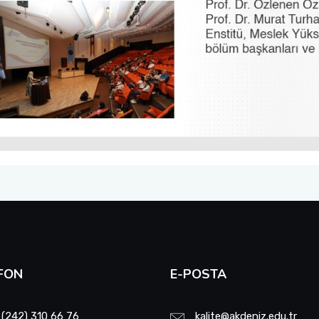
FON
E-POSTA
 (242) 310 66 76
kalite@akdeniz.edu.tr