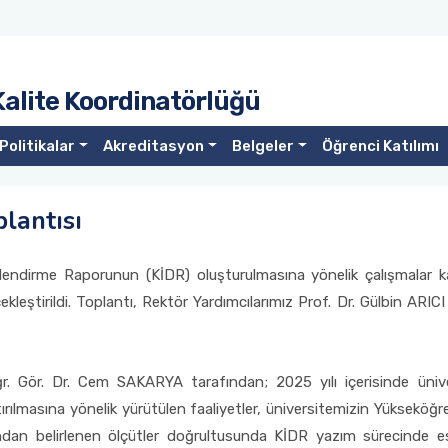
Kalite Koordinatörlüğü
Politikalar
Akreditasyon
Belgeler
Öğrenci Katılımı
lantısı
rlendirme Raporunun (KİDR) oluşturulmasına yönelik çalışmalar
kleştirildi. Toplantı, Rektör Yardımcılarımız Prof. Dr. Gülbin ARIC
r. Gör. Dr. Cem SAKARYA tarafından; 2025 yılı içerisinde ünive
ştırılmasına yönelik yürütülen faaliyetler, üniversitemizin Yüksek
dan belirlenen ölçütler doğrultusunda KİDR yazım sürecinde es