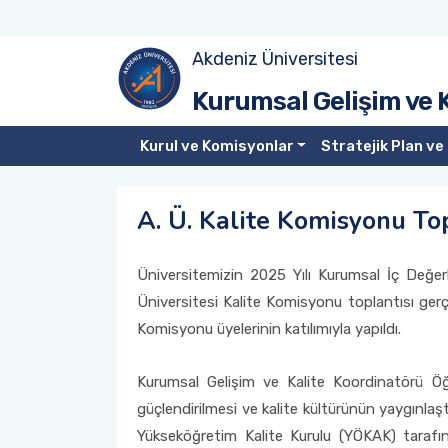
Akdeniz Üniversitesi
Kurumsal Gelişim ve Kalite Organizasyonu
Üniversite Kalite Komisyonu Üyeleri
Liderlik, Yönetişim ve Kalite
Misyon-Vizyon- Stratejik Amaç ve Hedefler
Akreditasyon Nedir?
Kalite Yönetim Sistemi Belgeleri
Kurumsal Gelişim ve 
Kalite Komisyonu
Kalite Alt Komisyonları
Eğitim ve Öğretim
Performans Göstergeleri
Kurumsal Akreditasyon Değerlendirme Raporları
Doküman Odası
Kurul ve Komisyonlar
Stratejik Plan ve 
Araştırma ve Geliştirme
Toplantı Tutanakları
Danışma Kurulları
Üniversite Politikaları
YÖKAK Kurumsal Değerlendirme
Mevzuatlar
A. Ü. Kalite Komisyonu Top
Toplumsal Katkı
Birim Kalite Komisyonları
Kurumsal Gelişim ve Kalite Koordinatörlüğü
Stratejik Planlar
Akreditasyon Belgeleri
Akdeniz KYS
Üniversitemizin 2025 Yılı Kurumsal İç Değe
İdare Faaliyet Raporları
Birim İç Değerlendirme Raporları (BİDR)
Üniversitesi Kalite Komisyonu toplantısı gerçe
Komisyonu üyelerinin katılımıyla yapıldı.
Kurumsal Gelişim ve Kalite Koordinatörü Öğ
güçlendirilmesi ve kalite kültürünün yaygınla
Yükseköğretim Kalite Kurulu (YÖKAK) tarafın